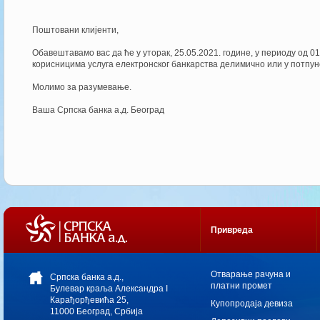
Поштовани клијенти,
Обавештавамо вас да ће у уторак, 25.05.2021. године, у периоду од 0
корисницима услуга електронског банкарства делимично или у потпу
Молимо за разумевање.
Ваша Српска банка а.д. Београд
Привреда
Oтварање рачуна и
Српска банка а.д.,
платни промет
Булевар краља Александра I
Карађорђевића 25,
Купопродаја девиза
11000 Београд, Србија