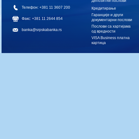
Депозитни послови
Телефон: +381 11 3607 200
Кредитирање
Гаранције и други
Факс: +381 11 2644 854
документарни послови
Послови са хартијама
banka@srpskabanka.rs
од вредности
VISA Business платна
картица