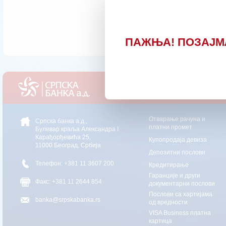
Захтев за издавање
Позивни центар ЗА ХИТНУ 
ПАЖЊА! ПОЗАЈМ
Привреда
Oтварање рачуна и
Српска банка а.д.,
платни промет
Булевар краља Александра I
Карађорђевића 25,
Купопродаја девиза
11000 Београд, Србија
Депозитни послови
Телефон: +381 11 3607 200
Кредитирање
Гаранције и други
Факс: +381 11 2644 854
документарни послови
Послови са хартијама
banka@srpskabanka.rs
од вредности
VISA Business платна
картица