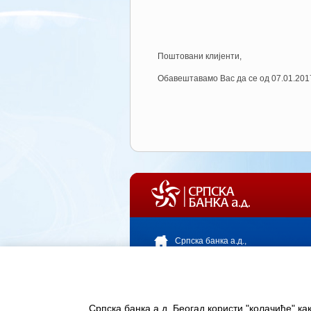
Поштовани клијенти,
Обавештавамо Вас да се од 07.01.201
Српска банка а.д.,
Булевар краља Александра I
Карађорђевића 25,
11000 Београд, Србија
Телефон: +381 11 3607 200
Српска банка а.д. Беогад користи "колачиће" к