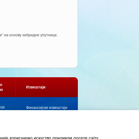
е“ на основу хибридне упутнице.
о
Извештаји
во
ица
Финансијски извештаји
ица
Подаци и информације
за објављивање
Информатор о раду
ије корисничко искуство приликом посете сајту.