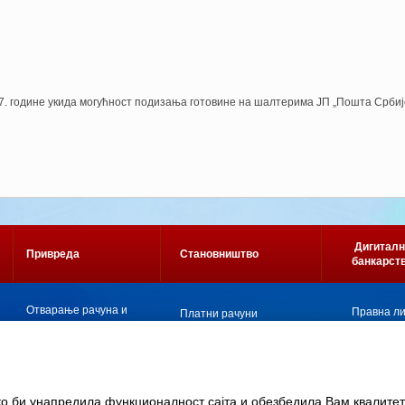
7. године укида могућност подизања готовине на шалтерима ЈП „Пошта Србиј
Дигиталн
Привреда
Становништво
банкарст
Oтварање рачуна и
Правна л
Платни рачуни
платни промет
Физичка л
Платне картице
Купопродаја девиза
Кредити
Депозитни послови
Кредитне картице
Кредитирање
Закуп сефова
ако би унапредила функционалност сајта и обезбедила Вам квалитетн