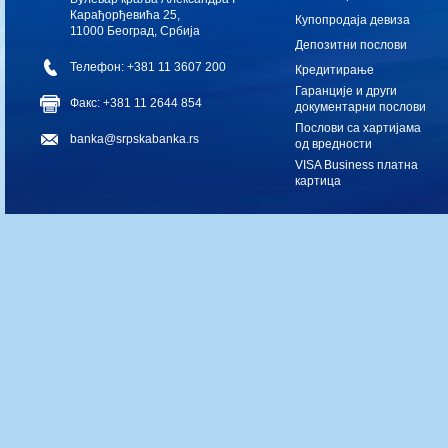
Карађорђевића 25,
Купопродаја девиза
11000 Београд, Србија
Депозитни послови
Телефон: +381 11 3607 200
Кредитирање
Гаранције и други
Факс: +381 11 2644 854
документарни послови
Послови са хартијама
banka@srpskabanka.rs
од вредности
VISA Business платна
картица