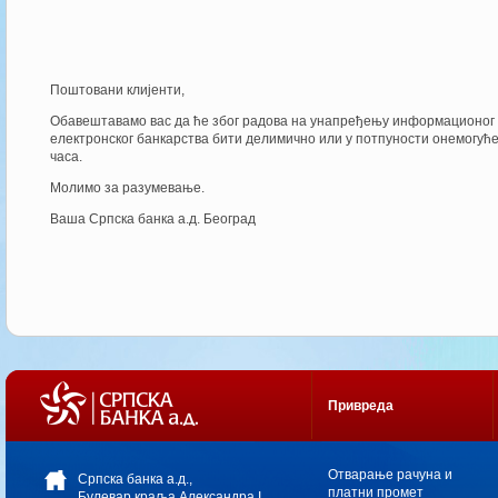
Поштовани клијенти,
Обавештавамо вас да ће због радова на унапређењу информационог с
електронског банкарства бити делимично или у потпуности онемогућен
часа.
Молимо за разумевање.
Ваша Српска банка а.д. Београд
Привреда
Oтварање рачуна и
Српска банка а.д.,
платни промет
Булевар краља Александра I