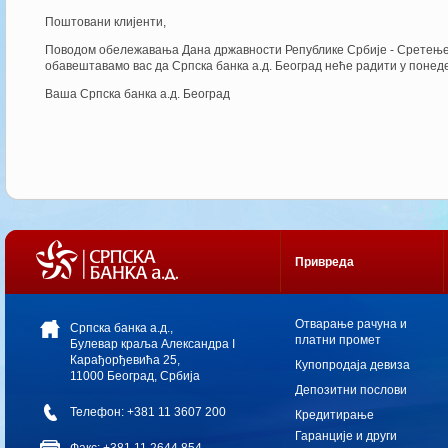
Поштовани клијенти,
Поводом обележавања Дана државности Републике Србије - Сретење, 
обавештавамо вас да Српска банка а.д. Београд неће радити у понед
Ваша Српска банка а.д. Београд
Привреда
Oтварање рачуна и
Српска банка а.д.,
платни промет
Булевар краља Александра I
Карађорђевића 25,
Купопродаја девиза
11000 Београд, Србија
Депозитни послови
Телефон: +381 11 3607 200
Кредитирање
Гаранције и други