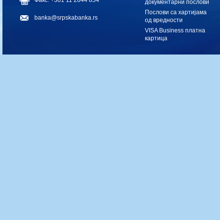
Факс: +381 11 2644 854
документарни послови
Послови са хартијама
banka@srpskabanka.rs
од вредности
VISA Business платна
картица