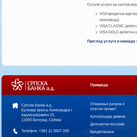
Остале услуге на захтев кор
VISA кредитна карти
производа)
VISA CLASSIC дебитн
VISA GOLD дебитна 
Преглед услуга и накнада 
Привреда
Oтварање рачуна и
Српска банка а.д.,
платни промет
Булевар краља Александра I
Карађорђевића 25,
Купопродаја девиза
11000 Београд, Србија
Депозитни послови
Телефон: +381 11 3607 200
Кредитирање