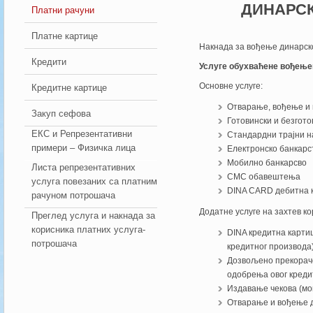
ДИНАРСК
Платни рачуни
Платне картице
Накнада за вођење динарско
Кредити
Услуге обухваћене вођење
Основне услуге:
Кредитне картице
Отварање, вођење и 
Закуп сефова
Готовински и безгот
ЕКС и Репрезентативни
Стандардни трајни н
примери – Физичка лица
Електронско банкарс
Мобилно банкарсво
Листа репрезентативних
СМС обавештења
услуга повезаних са платним
DINA CARD дебитна 
рачуном потрошача
Додатне услуге на захтев ко
Преглед услуга и накнада за
корисника платних услуга-
DINA кредитна карти
потрошача
кредитног производа
Дозвољено прекораче
одобрења овог креди
Издавање чекова (мо
Отварање и вођење д