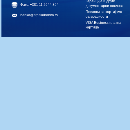
Гаранције и други
Факс: +381 11 2644 854
документарни послови
Послови са хартијама
banka@srpskabanka.rs
од вредности
VISA Business платна
картица